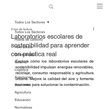
Todos Los Sectores
3 min de lectura
Todos Los Sectores
Laboratorios escolares de
Huella de carbono
sostenibilidad para aprender
Real Estate
con práctica real
Sostenibilidad
Explora cómo los laboratorios escolares de 
General
sostenibilidad impulsan energías renovables, 
Logística
reciclaje, consumo responsable y agricultura 
Automoción
urbana. Mejora la calidad del aire y fomenta 
acciones para solucionar la contaminación. 
Economía
Agricultura
Educación
Normativas