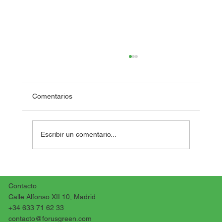
Comentarios
Escribir un comentario...
Clubes ecológicos escolares para
impulsar liderazgo ambiental juvenil
Contacto
Calle Alfonso XII 10, Madrid
+34 633 71 62 33
contacto@forusgreen.com